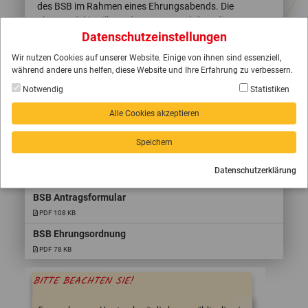
des BSB im Rahmen eines Ehrungsabends. Die
Ehrennadel in Silber oder Bronze verleihen die
Datenschutzeinstellungen
Sportkreise. Es gibt weitere Möglichkeiten zur Ehrung
verdienter Persönlichkeiten (Verdienstmedaille,
Wir nutzen Cookies auf unserer Website. Einige von ihnen sind essenziell,
Ehrenmitgliedschaft, Ehrenplakette). Die Grundsätze
während andere uns helfen, diese Website und Ihre Erfahrung zu verbessern.
und unterschiedlichen Ehrungen entnehmen Sie
Notwendig
Statistiken
unserer Ehrungsordnung.
Alle Cookies akzeptieren
Hier gelangen Sie direkt auf die Seiten des BSB und zu
den jeweiligen
Ansprechpartne
r des Sportbundes.
Speichern
Datenschutzerklärung
ANTRÄGE UND EHRUNGSORDNUNG
BSB Antragsformular
PDF 108 KB
BSB Ehrungsordnung
PDF 78 KB
BITTE BEACHTEN SIE!