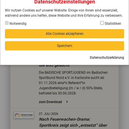
Datenschutzeinstellungen
Verfügung.
Wir nutzen Cookies auf unserer Website. Einige von ihnen sind essenziell,
Ab sofort steht die neue Ausgabe des
während andere uns helfen, diese Website und Ihre Erfahrung zu verbessern.
Verbandsmagazins des BSB Nord als
digitales E-Paper zur Verfügung. Lesen Sie
Notwendig
Statistiken
jetzt Ihre Lieblingsartikel online!
Alle Cookies akzeptieren
zum Download
Erstellt von Tim Geißler
Speichern
31.
JULI
2026
Datenschutzerklärung
Referent*in Jugendbeteiligung für
die BSJ gesucht
Die BADISCHE SPORTJUGEND im Badischen
Sportbund Nord e.V. in Karlsruhe sucht ab
01.11.2026 eine*n Referent*in
Jugendbeteiligung (m / w / d) 50%-Stelle,
befristet bis 30.06.2028.
zum Download
27.
JULI
2026
Nach Feuerwachen-Drama:
Sportkreis zeigt sich „entsetzt“ über