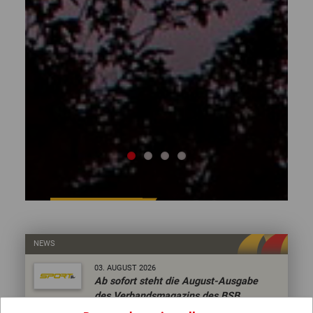
17.
JUL
2026
356a
Vorläufige Baufreigabe aufgrund der
NEWS
Unwetterschäden vom 16.07.2026
03.
AUGUST
2026
Ab sofort steht die August-Ausgabe
Weiterlesen
des Verbandsmagazins des BSB
Nord als digitales E-Paper zur