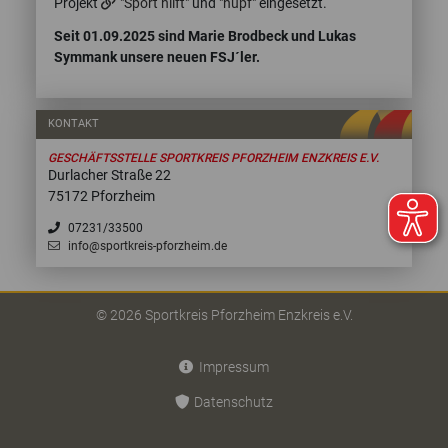
Projekt
"Sport hilft"
und
"hüpf"
eingesetzt.
Seit 01.09.2025 sind Marie Brodbeck und Lukas
Symmank unsere neuen FSJ´ler.
KONTAKT
GESCHÄFTSSTELLE SPORTKREIS PFORZHEIM ENZKREIS E.V.
Durlacher Straße 22
75172 Pforzheim
07231/33500
info@sportkreis-pforzheim.de
© 2026 Sportkreis Pforzheim Enzkreis e.V.
Impressum
Datenschutz