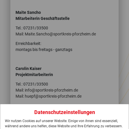
Maite Sancho
Mitarbeiterin Geschäftsstelle
Tel.: 07231/33500
Mail: Maite.Sancho
@
sportkreis-pforzheim.de
Erreichbarkeit:
montags bis freitags - ganztags
Carolin Kaiser
Projektmitarbeiterin
Tel.: 07231/33500
Mail: info@sportkreis-pforzheim.de
Mail: huepf@sportkreis-pforzheim.de
Erreichbarkeit:
Datenschutzeinstellungen
montags, dienstags und donnerstags
Wir nutzen Cookies auf unserer Website. Einige von ihnen sind essenziell,
während andere uns helfen, diese Website und Ihre Erfahrung zu verbessern.