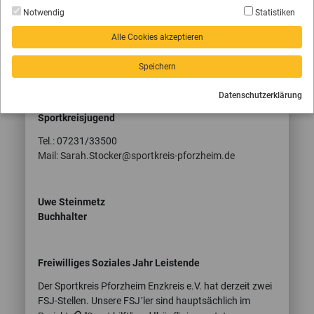
Anna Zilly
Notwendig
Statistiken
Sportabzeichen
Alle Cookies akzeptieren
Tel.: 07231/33500
Mail: Anna.Zilly
@
sportkreis-pforzheim.de
Speichern
Datenschutzerklärung
Sarah Stocker
Sportkreisjugend
Tel.: 07231/33500
Mail: Sarah.Stocker
@
sportkreis-pforzheim.de
Uwe Steinmetz
Buchhalter
Freiwilliges Soziales Jahr Leistende
Der Sportkreis Pforzheim Enzkreis e.V. hat derzeit zwei
FSJ-Stellen. Unsere FSJ´ler sind hauptsächlich im