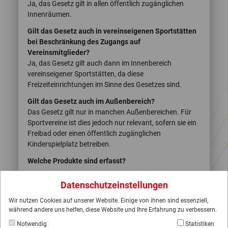
Ja, das Gesetz gilt in allen öffentlich zugänglichen
Innenräumen.
Gilt das Gesetz auch in vereinseigenen Sportstätten
bei Beschränkung des Zugangs auf
Vereinsmitglieder?
Ja, das Gesetz gilt auch dann im Innenbereich
vereinseigener Sportstätten, da diese
Freizeiteinrichtungen im Sinne des Gesetzes sind.
Gilt das Gesetz auch im Außenbereich?
Das Gesetz gilt nur in manchen Außenbereichen. Für
Sportvereine ist dies jedoch nur relevant, sofern sie ein
Freibad oder einen öffentlich zugänglichen
Kinderspielplatz betreiben.
Welche Produkte sind erfasst?
Das Gesetz umfasst:
Datenschutzeinstellungen
klassische Tabakprodukte,
Wir nutzen Cookies auf unserer Website. Einige von ihnen sind essenziell,
elektronische Zigaretten,
während andere uns helfen, diese Website und Ihre Erfahrung zu verbessern.
Tabakerhitzer,
Notwendig
Statistiken
Verdampfer,