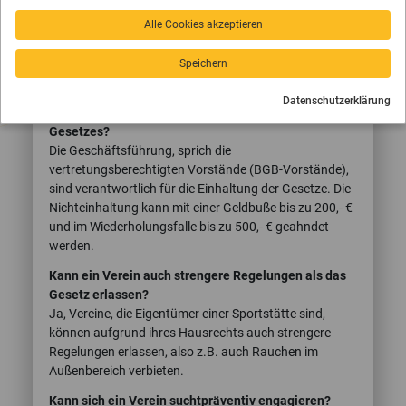
Wasserpfeifen und ähnliche Produkte,
Alle Cookies akzeptieren
nikotinfreie sowie cannabisfreie Ersatzprodukte.
Damit gelten die Rauch- und Benutzungsverbote
Speichern
unabhängig davon, welche Stoffe konsumiert werden.
Datenschutzerklärung
Wer ist verantwortlich für die Einhaltung des
Gesetzes?
Die Geschäftsführung, sprich die
vertretungsberechtigten Vorstände (BGB-Vorstände),
sind verantwortlich für die Einhaltung der Gesetze. Die
Nichteinhaltung kann mit einer Geldbuße bis zu 200,- €
und im Wiederholungsfalle bis zu 500,- € geahndet
werden.
Kann ein Verein auch strengere Regelungen als das
Gesetz erlassen?
Ja, Vereine, die Eigentümer einer Sportstätte sind,
können aufgrund ihres Hausrechts auch strengere
Regelungen erlassen, also z.B. auch Rauchen im
Außenbereich verbieten.
Kann sich ein Verein suchtpräventiv engagieren?